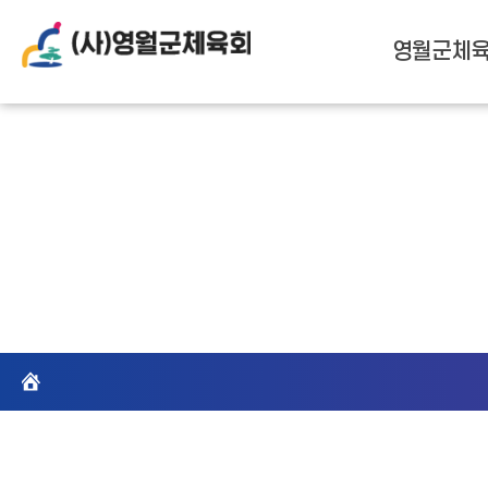
메뉴열기
영월군체
홈