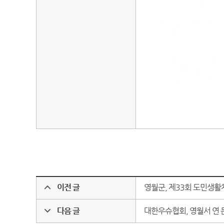
이전 글
영월군, 제33회 도민생활체
다음 글
대한우슈협회, 영월서 연 