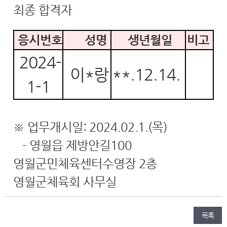
최종 합격자
응시번호
성명
생년월일
비고
2024-
이*랑
**.12.14.
1-1
※ 업무개시일: 2024.02.1.(목)
- 영월읍 제방안길100
영월군민체육센터수영장 2층
영월군체육회 사무실
목록